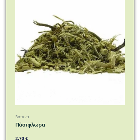
Βότανα
Πάσιφλωρα
2,70
€