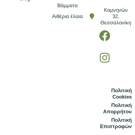
Βάμματα
Κομνηνών
Αιθέρια έλαια
32,
Θεσσαλονίκη
F
I
a
n
c
s
e
t
b
a
o
g
Πολιτική
o
r
Cookies
k
a
Πολιτική
Απορρήτου
m
Πολιτική
Επιστροφών