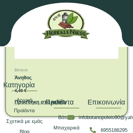
Βότανα
Άνηθος
Κατηγορία
4,40
€
Αρχική
Προϊόντα
Επικοινωνία
Προσθήκη στο καλάθι
Προϊόντα
Βότανα
infobotanopoleio90@ya
Σχετικά με εμάς
Μπαχαρικά
6955186295
Blog