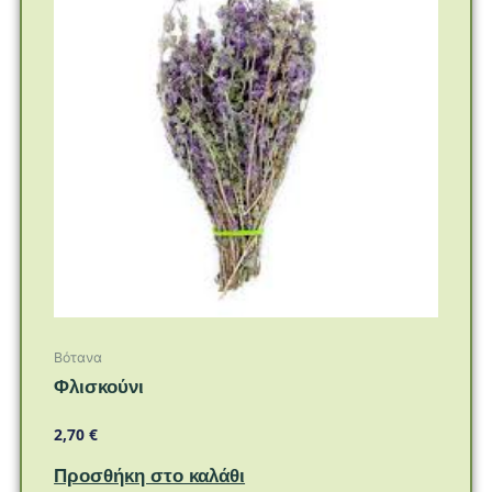
Βότανα
Φλισκούνι
2,70
€
Προσθήκη στο καλάθι