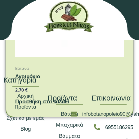
Βότανα
Αγριμόνιο
Κατηγορία
2,70
€
Αρχική
Προϊόντα
Επικοινωνία
Προσθήκη στο καλάθι
Προϊόντα
Βότανα
infobotanopoleio90@ya
Σχετικά με εμάς
Μπαχαρικά
6955186295
Blog
Βάμματα