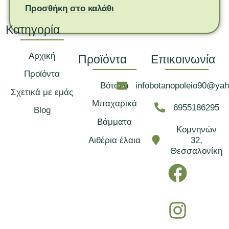
Προσθήκη στο καλάθι
Κατηγορία
Αρχική
Προϊόντα
Επικοινωνία
Προϊόντα
Βότανα
infobotanopoleio90@ya
Σχετικά με εμάς
Μπαχαρικά
6955186295
Blog
Βάμματα
Κομνηνών
Αιθέρια έλαια
32,
Θεσσαλονίκη
F
I
a
n
c
s
e
t