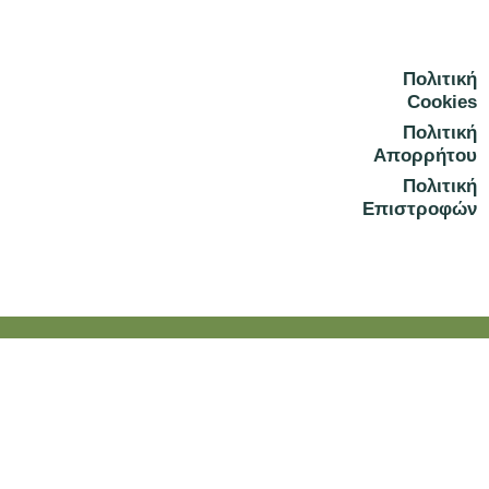
b
a
o
g
Πολιτική
o
r
Cookies
k
a
Πολιτική
Απορρήτου
m
Πολιτική
Επιστροφών