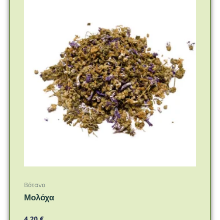
Βότανα
Μολόχα
4,20
€