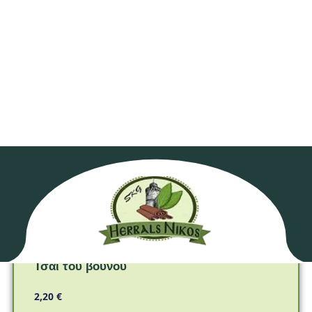
Βότανα
Τσάι του βουνού
2,20
€