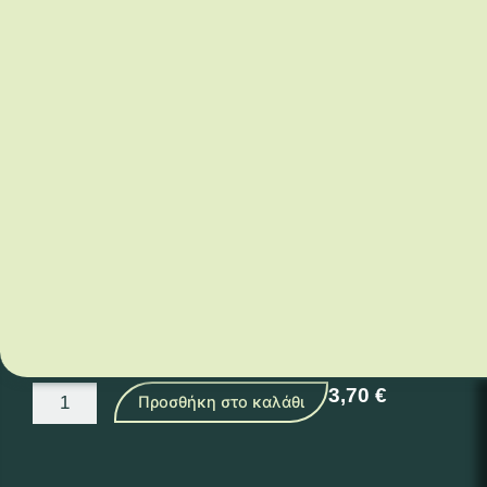
Σύμφυτο (symphytum officinale)
Βότανο που μπορούμε να το χρησιμοποιήσουμε
εξωτερικά ή και εσωτερικά για την επούλωση των
τραυμάτων λόγω της αλλαντο
ΐ
νης που περιέχει. Η
αλλαντο
ΐ
νη ενεργοποιεί τον πολλαπλασιασμό των
κυττάρων. Μπορεί να χρησιμοποιηθεί σε μώλωπες,
εξαρθρώσεις, έλκη, ακρωτηριασμούς, κιρσούς, ποδάγρα,
αυχενικούς πόνους και παραπληγία. Λέγεται αλλιώς
στεκούλι, χονδρούτσικο ή πηκτή.
Σύμφυτο
3,70
€
Προσθήκη στο καλάθι
(symphytum
officinale)
ποσότητα