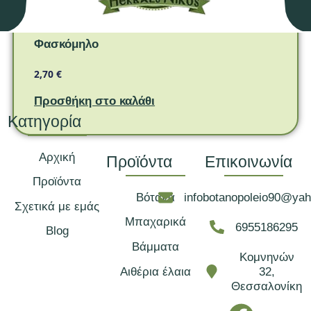
Βότανα
Φασκόμηλο
2,70
€
Προσθήκη στο καλάθι
Κατηγορία
Αρχική
Προϊόντα
Επικοινωνία
Προϊόντα
Βότανα
infobotanopoleio90@ya
Σχετικά με εμάς
Μπαχαρικά
6955186295
Blog
Βάμματα
Κομνηνών
Αιθέρια έλαια
32,
Θεσσαλονίκη
F
I