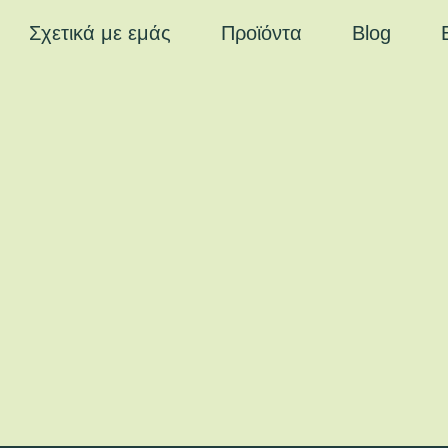
Σχετικά με εμάς
Προϊόντα
Blog
ικραλίδα και θεωρείται ως ένα από τα πολυτιμότερα φαρμα
ς χολής και κρατά τη χοληστερίνη σε χαμηλά επίπεδα. Βοη