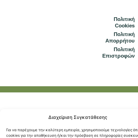
b
a
o
g
Πολιτική
o
r
Cookies
k
a
Πολιτική
Απορρήτου
m
Πολιτική
Επιστροφών
Διαχείριση Συγκατάθεσης
Για να παρέχουμε την καλύτερη εμπειρία, χρησιμοποιούμε τεχνολογίες ό
cookies για την αποθήκευση ή/και την πρόσβαση σε πληροφορίες συσκευ