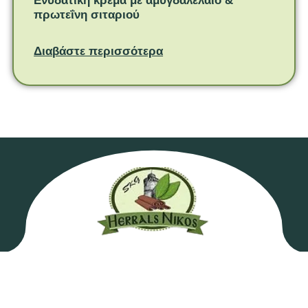
Ενυδατική κρέμα με αμυγδαλέλαιο &
πρωτεΐνη σιταριού
Διαβάστε περισσότερα