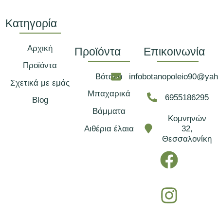
Κατηγορία
Αρχική
Προϊόντα
Επικοινωνία
Προϊόντα
Βότανα
infobotanopoleio90@ya
Σχετικά με εμάς
Μπαχαρικά
6955186295
Blog
Βάμματα
Κομνηνών
Αιθέρια έλαια
32,
Θεσσαλονίκη
F
I
a
n
c
s
e
t